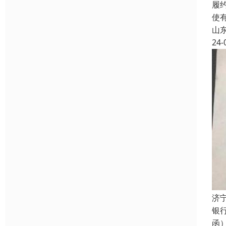
履
使
山
24-
济
银
函