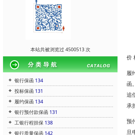
本站共被浏览过 4500513 次
价
履
银行保函
134
函
投标保函
131
追
履约保函
134
承
银行预付款保函
131
预
工银行程担保
138
旦
银行质量保函
142