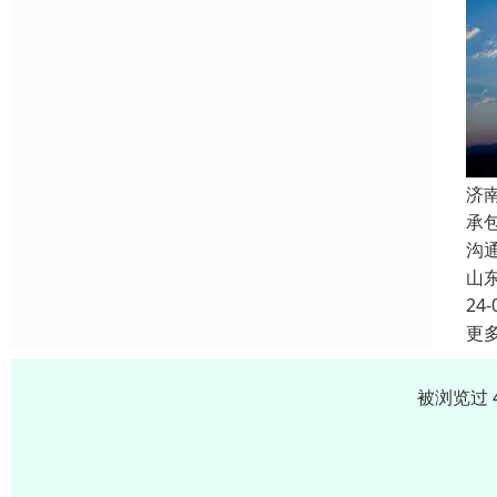
济
承
沟
山
24-
更
被浏览过 