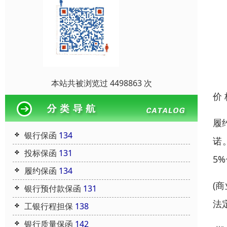
本站共被浏览过 4498863 次
价
履
银行保函
134
诺
投标保函
131
5
履约保函
134
(
银行预付款保函
131
法
工银行程担保
138
银行质量保函
142