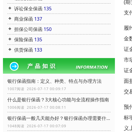
(
诉讼保全保函
135
支
商业保函
137
履
担保公司保函
150
金
保险保函
135
证
供货保函
133
市
证
面
银行保函指南：定义、种类、特点与办理方法
1007阅读 2026-07-17 00:09:17
交
什么是银行保函？3大核心功能与全流程操作指南
预
1006阅读 2026-07-17 00:08:11
标
银行保函一般几天能办好？银行保函办理需要什么资料？
1048阅读 2026-07-17 00:07:09
义