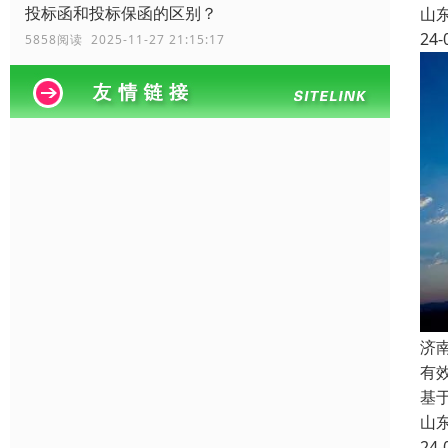
投标函和投标保函的区别？
山
24-
5858阅读 2025-11-27 21:15:17
济
有
基
山
24-