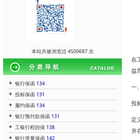
本站共被浏览过 4500687 次
在
益
银行保函
134
一
投标保函
131
投
履约保函
134
银行预付款保函
131
定
工银行程担保
138
并
银行质量保函
142