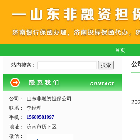
首页
公
站内搜索：
公司：
山东非融资担保公司
20
联系：
李经理
手机：
15689581997
地址：
济南市历下区
微信：