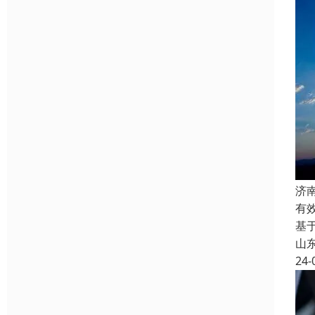
济
有
基
山
24-