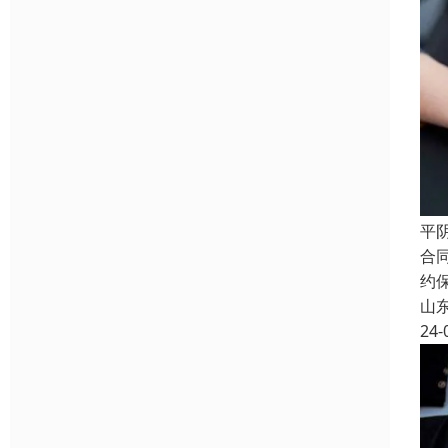
平
合
约
山
24-