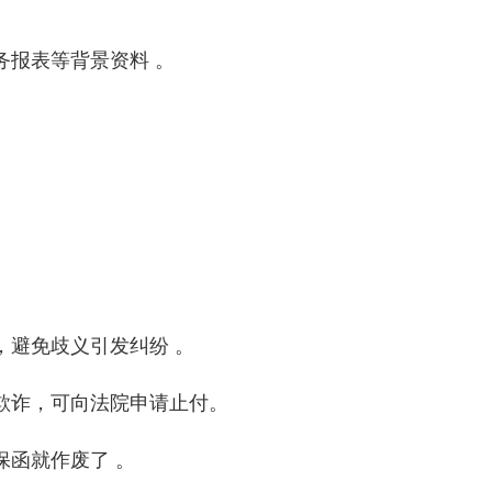
务报表等背景资料 。
，避免歧义引发纠纷 。
欺诈，可向法院申请止付。
保函就作废了 。