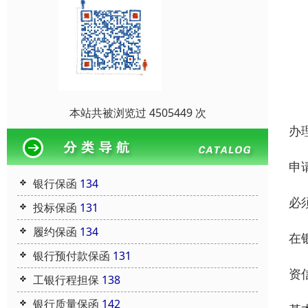
本站共被浏览过 4505449 次
办
申
银行保函
134
必
投标保函
131
履约保函
134
在
银行预付款保函
131
资
工银行程担保
138
银行质量保函
142