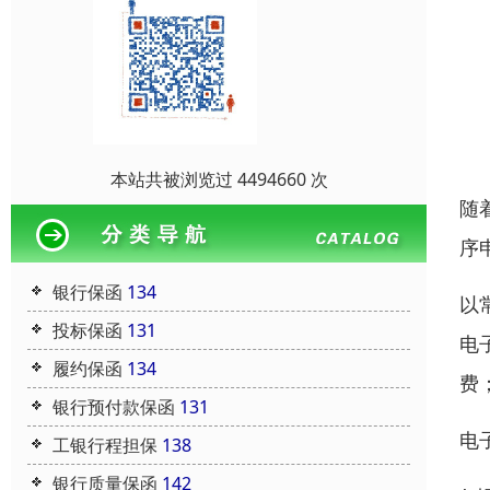
本站共被浏览过 4494660 次
随
序
银行保函
134
以
投标保函
131
电
履约保函
134
费
银行预付款保函
131
电
工银行程担保
138
银行质量保函
142