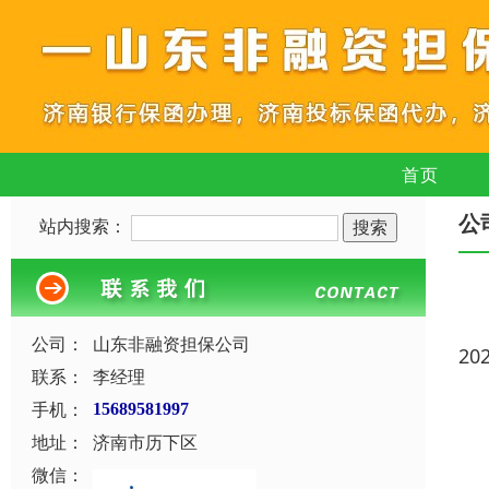
首页
公
站内搜索：
公司：
山东非融资担保公司
20
联系：
李经理
手机：
15689581997
地址：
济南市历下区
微信：