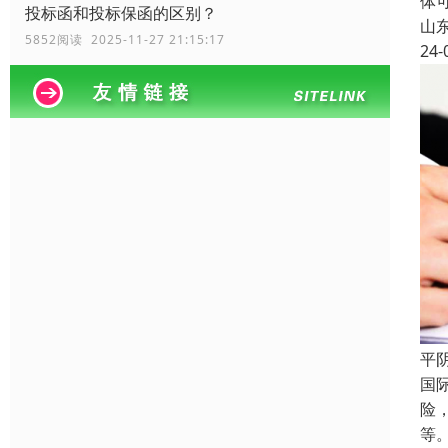
体
投标函和投标保函的区别？
山
5852阅读 2025-11-27 21:15:17
24-
平
国
险
等