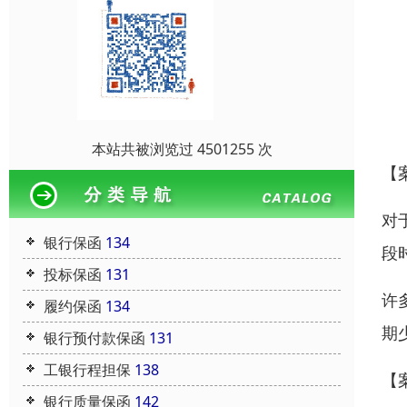
本站共被浏览过 4501255 次
【
对
银行保函
134
段
投标保函
131
许
履约保函
134
期
银行预付款保函
131
工银行程担保
138
【
银行质量保函
142