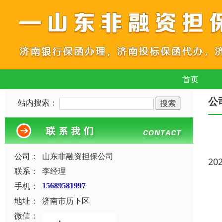
首页
公
站内搜索：
公司：
山东非融资担保公司
20
联系：
李经理
手机：
15689581997
地址：
济南市历下区
微信：